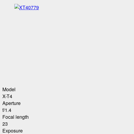
Model
X-T4
Aperture
f/1.4
Focal length
23
Exposure