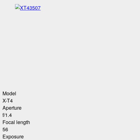
Model
X-T4
Aperture
f/1.4
Focal length
56
Exposure