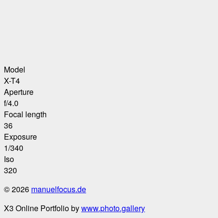
Model
X-T4
Aperture
f/4.0
Focal length
36
Exposure
1/340
Iso
320
© 2026
manuelfocus.de
X3 Online Portfolio by
www.photo.gallery