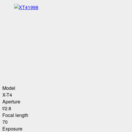
Model
X-T4
Aperture
f/2.8
Focal length
70
Exposure