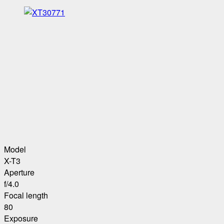
Model
X-T3
Aperture
f/4.0
Focal length
80
Exposure